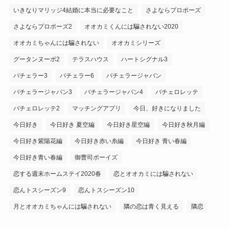
いきなりマリッジ4結婚に本当に必要なこと
さよならプロポーズ
さよならプロポーズ2
オオカミくんには騙されない2020
オオカミちゃんには騙されない
オオカミシリーズ
グータンヌーボ2
テラスハウス
ハートシグナル3
バチェラー3
バチェラー6
バチェラージャパン
バチェラージャパン3
バチェラージャパン4
バチェロレッテ
バチェロレッテ2
マッチングアプリ
今日、好きになりました
今日好き
今日好き 夏空編
今日好き星空編
今日好き秋月編
今日好き紫陽花編
今日好き赤い糸編
今日好き 青い春編
今日好き青い春編
御曹司ボーイズ
恋する週末ホームステイ2020春
恋とオオカミには騙されない
恋んトスシーズン9
恋んトスシーズン10
月とオオカミちゃんには騙されない
隣の恋は青く見える
隣恋